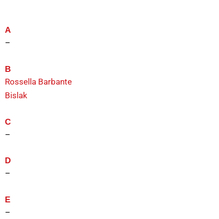
A
–
B
Rossella Barbante
Bislak
C
–
D
–
E
–